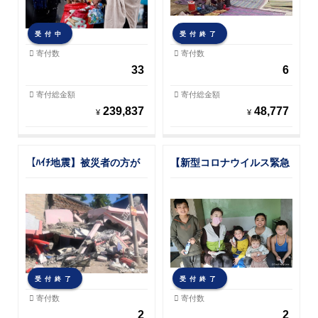
受付中
受付終了
寄付数
寄付数
33
6
寄付総金額
寄付総金額
239,837
48,777
¥
¥
【ﾊｲﾁ地震】被災者の方が
【新型コロナウイルス緊急
安心して生活するために
支援】途上国の子どもと家
族を感染症から守りたい
受付終了
受付終了
寄付数
寄付数
2
2