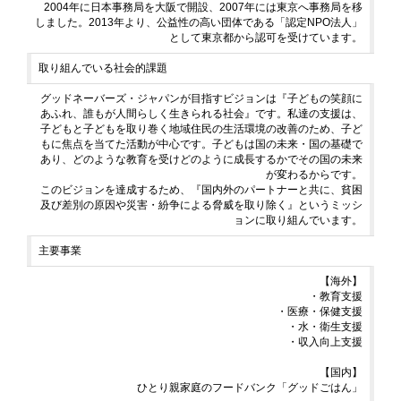
2004年に日本事務局を大阪で開設、2007年には東京へ事務局を移
しました。2013年より、公益性の高い団体である「認定NPO法人」
として東京都から認可を受けています。
取り組んでいる社会的課題
グッドネーバーズ・ジャパンが目指すビジョンは『子どもの笑顔に
あふれ、誰もが人間らしく生きられる社会』です。私達の支援は、
子どもと子どもを取り巻く地域住民の生活環境の改善のため、子ど
もに焦点を当てた活動が中心です。子どもは国の未来・国の基礎で
あり、どのような教育を受けどのように成長するかでその国の未来
が変わるからです。
このビジョンを達成するため、『国内外のパートナーと共に、貧困
及び差別の原因や災害・紛争による脅威を取り除く』というミッシ
ョンに取り組んでいます。
主要事業
【海外】
・教育支援
・医療・保健支援
・水・衛生支援
・収入向上支援
【国内】
ひとり親家庭のフードバンク「グッドごはん」