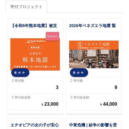
寄付プロジェクト
【令和8年熊本地震】被災
2026年ベネズエラ地震 緊
地へ緊急支援を届けます
急支援募金
New!
受付中
受付中
寄付数
寄付数
3
9
寄付総金額
寄付総金額
23,000
44,000
¥
¥
エチオピアの女の子が安心
中東危機 | 紛争の影響を受