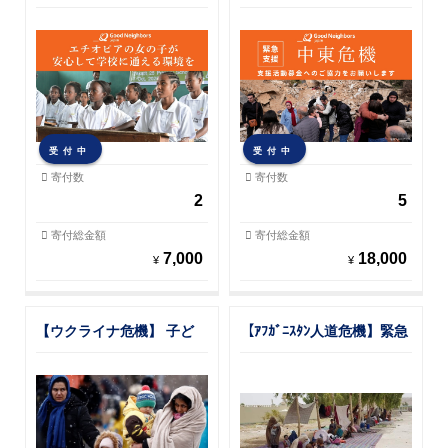
して学校に通える環境をつ
ける人々の命と生活を守る
くる
緊急支援
受付中
受付中
寄付数
寄付数
2
5
寄付総金額
寄付総金額
7,000
18,000
¥
¥
【ウクライナ危機】 子ど
【ｱﾌｶﾞﾆｽﾀﾝ人道危機】緊急
も・女性を含む避難民へ 食
支援が必要です
糧・日用品・安全な移動を